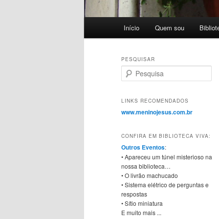
Menu principal
Início
Quem sou
Biblio
Pular para o conteúdo princi
Pular para o conteúdo secu
PESQUISAR
Pesquisa
LINKS RECOMENDADOS
www.meninojesus.com.br
CONFIRA EM BIBLIOTECA VIVA:
Outros Eventos
:
• Apareceu um túnel misterioso na
nossa biblioteca…
• O livrão machucado
• Sistema elétrico de perguntas e
respostas
• Sítio miniatura
E muito mais ...