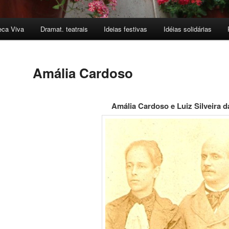
teca Viva
Dramat. teatrais
Ideias festivas
Idéias solidárias
pal
ndário
Amália Cardoso
Amália Cardoso e Luiz Silveira d