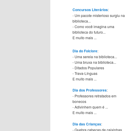
Concursos Literários
:
- Um pacote misterioso surgiu na
biblioteca...
- Como você imagina uma
biblioteca do futuro...
E muito mais ...
Dia do Folclore
:
- Uma sereia na biblioteca...
- Uma bruxa na biblioteca...
- Ditados Populares
- Trava-Línguas
E muito mais ...
Dia dos Professores
:
- Professores retratados em
bonecos
- Adivinhem quem é ...
E muito mais ...
Dia das Crianças
:
- Quebra cabeças de caixinhas