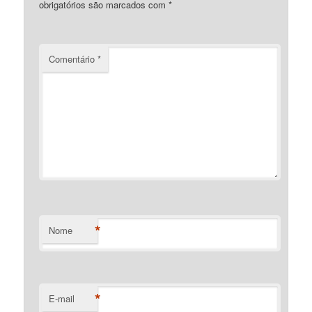
obrigatórios são marcados com
*
Comentário
*
*
Nome
*
E-mail