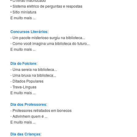
• O livrão machucado
• Sistema elétrico de perguntas e respostas
• Sítio miniatura
E muito mais ...
Concursos Literários
:
- Um pacote misterioso surgiu na biblioteca...
- Como você imagina uma biblioteca do futuro...
E muito mais ...
Dia do Folclore
:
- Uma sereia na biblioteca...
- Uma bruxa na biblioteca...
- Ditados Populares
- Trava-Línguas
E muito mais ...
Dia dos Professores
:
- Professores retratados em bonecos
- Adivinhem quem é ...
E muito mais ...
Dia das Crianças
: