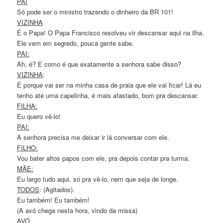
PAI
Só pode ser o ministro trazendo o dinheiro da BR 101!
VIZINHA
É o Papa! O Papa Francisco resolveu vir descansar aqui na ilha.
Ele vem em segredo, pouca gente sabe.
PAI:
Ah, é? E como é que exatamente a senhora sabe disso?
VIZINHA
:
É porque vai ser na minha casa de praia que ele vai ficar! Lá eu
tenho até uma capelinha, é mais afastado, bom pra descansar.
FILHA:
Eu quero vê-lo!
PAI:
A senhora precisa me deixar ir lá conversar com ele.
FILHO:
Vou bater altos papos com ele, pra depois contar pra turma.
MÃE:
Eu largo tudo aqui, só pra vê-lo, nem que seja de longe.
TODOS
: (Agitados).
Eu também! Eu também!
(A avó chega nesta hora, vindo da missa)
AVÓ