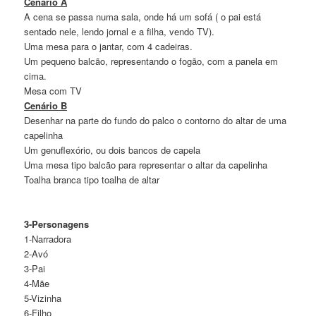
Cenario A
A cena se passa numa sala, onde há um sofá ( o pai está
sentado nele, lendo jornal e a filha, vendo TV).
Uma mesa para o jantar, com 4 cadeiras.
Um pequeno balcão, representando o fogão, com a panela em
cima.
Mesa com TV
Cenário B
Desenhar na parte do fundo do palco o contorno do altar de uma
capelinha
Um genuflexório, ou dois bancos de capela
Uma mesa tipo balcão para representar o altar da capelinha
Toalha branca tipo toalha de altar
3-Personagens
1-Narradora
2-Avó
3-Pai
4-Mãe
5-Vizinha
6-Filho