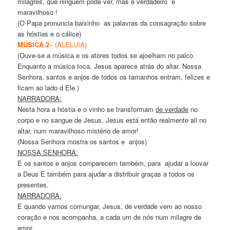
milagres, que ninguém pode ver, mas é verdadeiro e
maravilhoso !
(O Papa pronuncia baixinho as palavras da consagração sobre
as hóstias e o cálice)
MÚSICA 2
– (ALELUIA)
(Ouve-se a música e os atores todos se ajoelham no palco.
Enquanto a música toca, Jesus aparece atrás do altar. Nossa
Senhora, santos e anjos de todos os tamanhos entram, felizes e
ficam ao lado d Ele.)
NARRADORA:
Nesta hora a hóstia e o vinho se transformam
de verdade
no
corpo e no sangue de Jesus. Jesus está então realmente ali no
altar, num maravilhoso mistério de amor!
(Nossa Senhora mostra os santos e anjos)
NOSSA SENHORA:
E os santos e anjos comparecem também, para ajudar a louvar
a Deus E também para ajudar a distribuir graças a todos os
presentes.
NARRADORA:
E quando vamos comungar, Jesus, de verdade vem ao nosso
coração e nos acompanha, a cada um de nós num milagre de
amor.