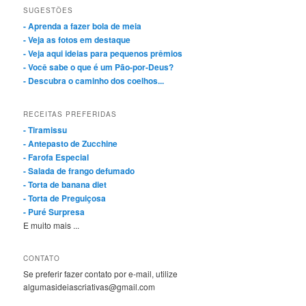
SUGESTÕES
- Aprenda a fazer bola de meia
- Veja as fotos em destaque
- Veja aqui ideias para pequenos prêmios
- Você sabe o que é um Pão-por-Deus?
- Descubra o caminho dos coelhos...
RECEITAS PREFERIDAS
- Tiramissu
- Antepasto de Zucchine
- Farofa Especial
- Salada de frango defumado
- Torta de banana diet
- Torta de Preguiçosa
- Puré Surpresa
E muito mais ...
CONTATO
Se preferir fazer contato por e-mail, utilize
algumasideiascriativas@gmail.com